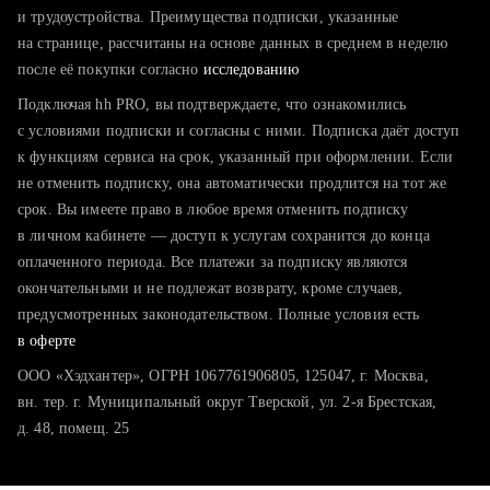
тратите много времени на поиск и вручную поднимаете
и трудоустройства. Преимущества подписки, указанные
резюме
на странице, рассчитаны на основе данных в среднем в неделю
после её покупки согласно
хотите сравнить себя с конкурентами и оценить шансы
исследованию
Подключая hh PRO, вы подтверждаете, что ознакомились
с условиями подписки и согласны с ними. Подписка даёт доступ
к функциям сервиса на срок, указанный при оформлении. Если
не отменить подписку, она автоматически продлится на тот же
срок. Вы имеете право в любое время отменить подписку
в личном кабинете — доступ к услугам сохранится до конца
оплаченного периода. Все платежи за подписку являются
окончательными и не подлежат возврату, кроме случаев,
предусмотренных законодательством. Полные условия есть
в оферте
ООО «Хэдхантер», ОГРН 1067761906805, 125047, г. Москва,
вн. тер. г. Муниципальный округ Тверской, ул. 2-я Брестская,
д. 48, помещ. 25