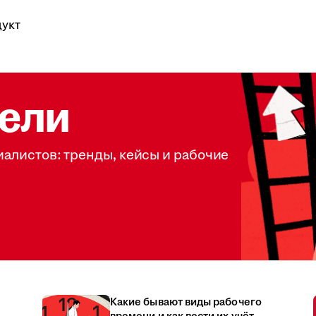
укт
ели
иалистов: тренды, кейсы и рабочие
Какие бывают виды рабочего