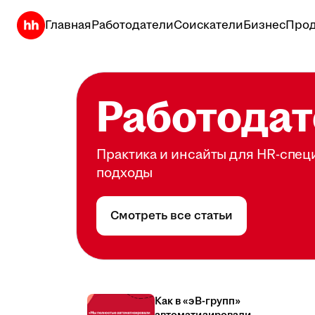
Главная
Работодатели
Соискатели
Бизнес
Прод
Работодат
Практика и инсайты для HR-спец
подходы
Смотреть все статьи
Как в «эВ-групп»